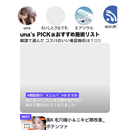
WiFi弁当
una
えいしとさなです。
エアソウル
una's PICK🎀おすすめ施術リスト
韓国で選んだ コスパのいい美容施術は？💆‍♀️✨
#韓国旅行
#コスパ
#おすすめ
気になっていたニキビ跡や毛穴が
前より目立ちにくくなりました！
BEST
美K 毛穴縮小＆ニキビ跡改善_
ポテンツァ