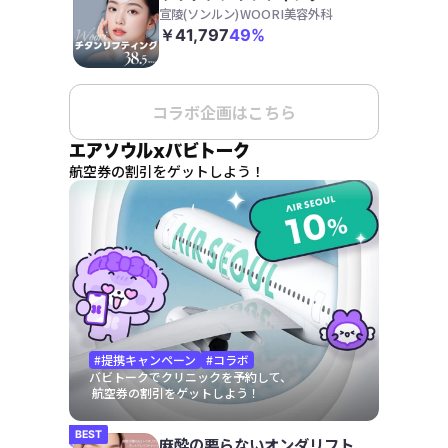
宣陵(ソンルン)
WOORI美容外科
￥41,797
49%
コラボ企画はこちら
エアソウルxバビトーク
航空券の割引をゲットしよう！
#提携キャンペーン
#コラボ
バビトークでクリニックを予約して、
 航空券の割引をゲットしよう！
BEST
麻酔の要らないオンダリフト