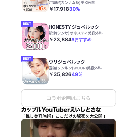
江南駅(カンナム駅)
美K医院
￥17,918
30%
BEST
HONESTY ジュベルック
新沙(シンサ)
オネスティ美容外科
￥23,884
#おすすめ
BEST
ウリジュベルック
宣陵(ソンルン)
WOORI美容外科
￥35,826
49%
コラボ企画はこちら
カップルYouTuberえいしとさな
「推し美容施術」ここだけの秘密を大公開！